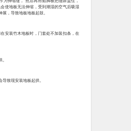
为伸缩缝， 然后再用贴脚板把缝隙盖住，
也会使地板无法伸缩，受到潮湿的空气后吸湿
伸展，导致地板地板起鼓。
在安装竹木地板时，门套处不加装扣条，在
拱。
会导致现安装地板起拱。