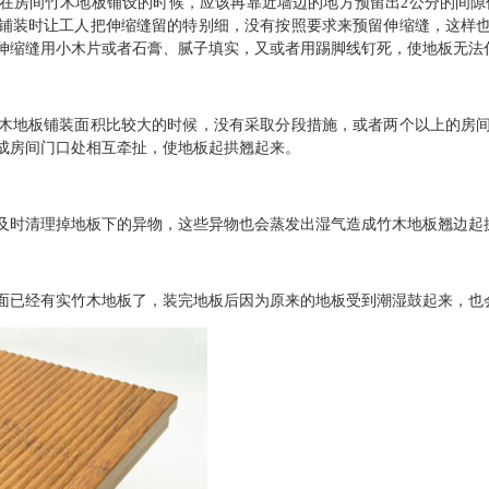
房间竹木地板铺设的时候，应该再靠近墙边的地方预留出2公分的间隙作
铺装时让工人把伸缩缝留的特别细，没有按照要求来预留伸缩缝，这样
伸缩缝用小木片或者石膏、腻子填实，又或者用踢脚线钉死，使地板无法
地板铺装面积比较大的时候，没有采取分段措施，或者两个以上的房间
成房间门口处相互牵扯，使地板起拱翘起来。
时清理掉地板下的异物，这些异物也会蒸发出湿气造成竹木地板翘边起
已经有实竹木地板了，装完地板后因为原来的地板受到潮湿鼓起来，也